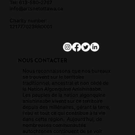
Tel: 613-580-2767
info@artsnetottawa.ca
Charity number:
121777023RR0001
NOUS CONTACTER
Nous reconnaissons que nos bureaux
se trouvent sur le territoire
traditionnel, ancestral et non cédé de
la Nation Algonquine Anishinaabe.
Les peuples de la nation algonquine
anishinaabe vivent sur ce territoire
depuis des millénaires, gérant la terre,
l'eau et tout ce qui contribue à la vie
dans cette région. Aujourd'hui, de
nombreuses communautés
autochtones continuent de se voir