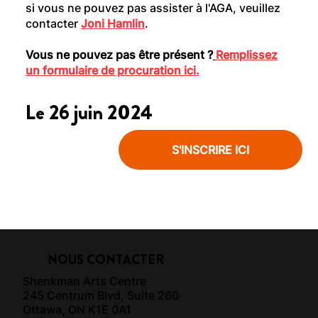
si vous ne pouvez pas assister à l'AGA, veuillez
contacter
Joni Hamlin
.
Vous ne pouvez pas être présent ?
Remplissez
un formulaire de procuration ici.
Le 26 juin 2024
S'INSCRIRE ICI
NOUS CONTACTER
Shenkman Arts Centre
245 Centrum Blvd, Suite 260
Ottawa, ON K1E 0A1